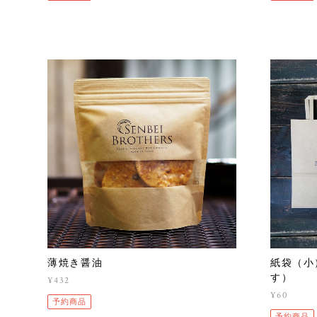
薄焼き醤油
紙袋（小
す）
¥432
¥60
予約商品
予約商品