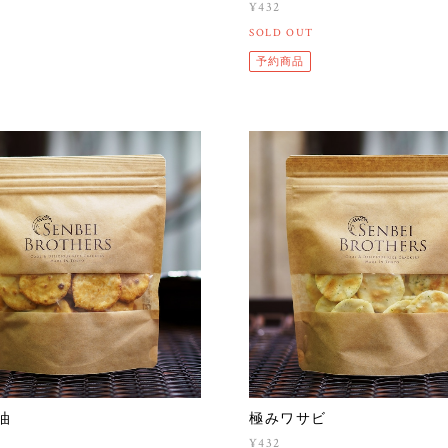
¥432
SOLD OUT
予約商品
油
極みワサビ
¥432