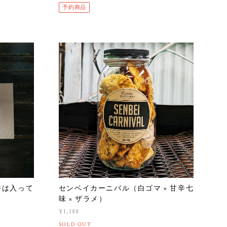
予約商品
餅は入って
センベイカーニバル（白ゴマ × 甘辛七
味 × ザラメ）
¥1,188
SOLD OUT