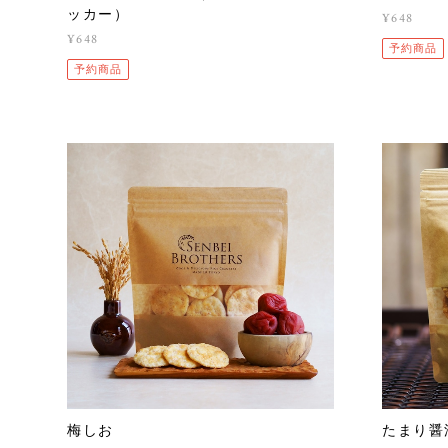
ッカー）
¥648
¥648
予約商品
予約商品
梅しお
たまり醤