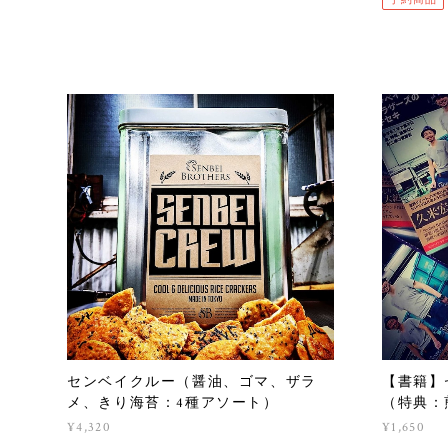
センベイクルー（醤油、ゴマ、ザラ
【書籍】
メ、きり海苔：4種アソート）
（特典：
¥4,320
¥1,650