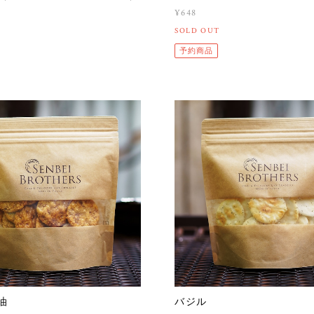
¥648
SOLD OUT
予約商品
油
バジル