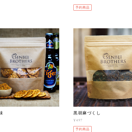
予約商品
味
黒胡麻づくし
¥497
予約商品