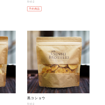
¥432
予約商品
黒コショウ
¥432